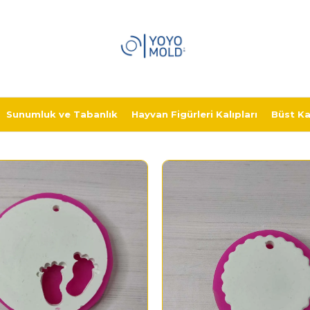
Sunumluk ve Tabanlık
Hayvan Figürleri Kalıpları
Büst Kal