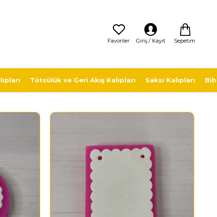
Sepetim
Favoriler
Giriş / Kayıt
ıpları
Tütsülük ve Geri Akış Kalıpları
Saksı Kalıpları
Bib