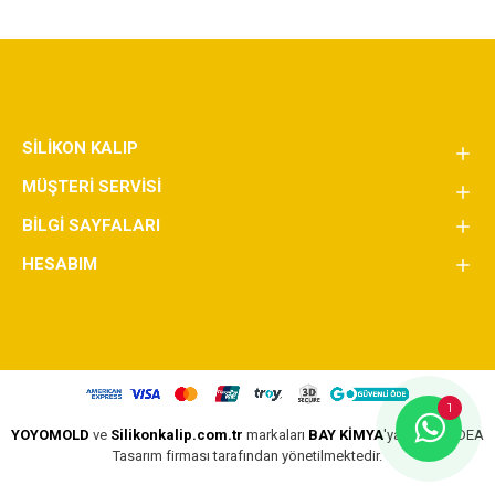
SILIKON KALIP
MÜŞTERI SERVISI
BILGI SAYFALARI
HESABIM
1
YOYOMOLD
ve
Silikonkalip.com.tr
markaları
BAY KİMYA
'ya aittir ve IDEA
Tasarım firması tarafından yönetilmektedir.