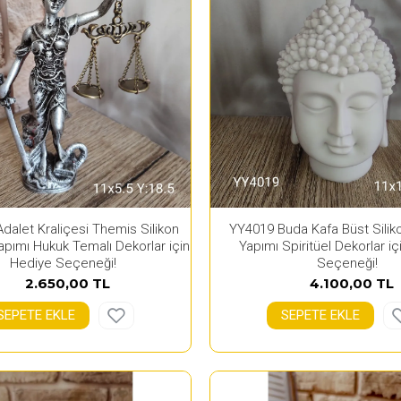
dalet Kraliçesi Themis Silikon
YY4019 Buda Kafa Büst Silikon
Yapımı Hukuk Temalı Dekorlar için
Yapımı Spiritüel Dekorlar i
Hediye Seçeneği!
Seçeneği!
2.650,00 TL
4.100,00 TL
SEPETE EKLE
SEPETE EKLE