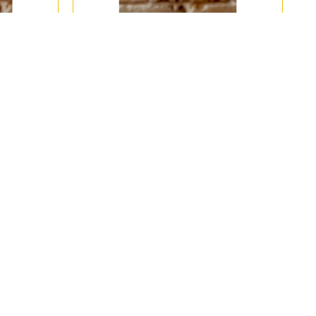
on Kalıp • El
YY4277 Kaideli Erkek Büst Silikon Kalıp • El
ımları için
Yapımı Dekoratif Biblo Tasarımları için
Hediye Seçeneği!
499,00 TL
SEPETE EKLE