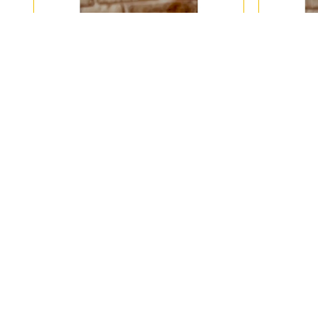
YY4274 Kaideli Erkek Büst Silikon Kalıp • El
YY4275
Yapımı Dekoratif Biblo Tasarımları için
Silikon 
Hediye Seçeneği!
Deko
499,00 TL
SEPETE EKLE