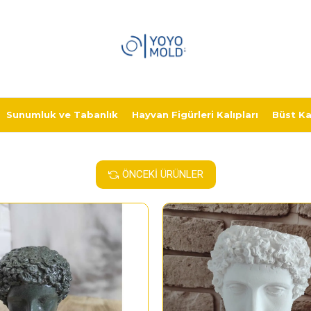
Sunumluk ve Tabanlık
Hayvan Figürleri Kalıpları
Büst Kal
ÖNCEKI ÜRÜNLER