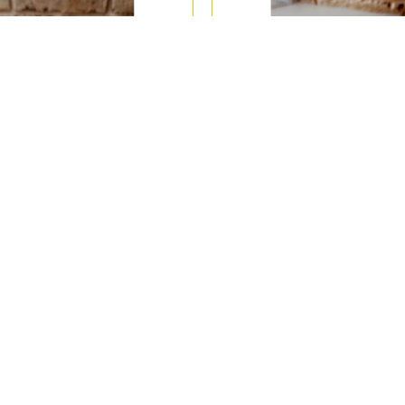
 Halloween Temalı Kafa Obje
YY4276 Kaideli Erkek Büst Silik
Kalıp • El Yapımı Korku ve Gotik
Yapımı Dekoratif Biblo Tasar
rlar için Hediye Seçeneği!
Hediye Seçeneği!
499,00 TL
499,00 TL
SEPETE EKLE
SEPETE EKLE