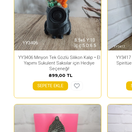
YY3406 Minyon Tek Gözlü Silikon Kalıp • El
YY3417 B
Yapımı Sukulent Saksılar için Hediye
Spiritü
Seçeneği!
899,00 TL
SEPETE EKLE